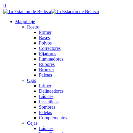
Maquillaje
Rostro
Primer
Bases
Polvos
Correctores
Fijadores
Iluminadores
Rubores
Bronzer
Paletas
Ojos
Primer
Delineadores
Lápices
Pestañinas
Sombras
Paletas
Complementos
Cejas
Lápices