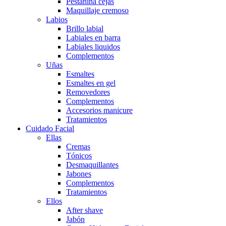
Pestañina cejas
Maquillaje cremoso
Labios
Brillo labial
Labiales en barra
Labiales liquidos
Complementos
Uñas
Esmaltes
Esmaltes en gel
Removedores
Complementos
Accesorios manicure
Tratamientos
Cuidado Facial
Ellas
Cremas
Tónicos
Desmaquillantes
Jabones
Complementos
Tratamientos
Ellos
After shave
Jabón