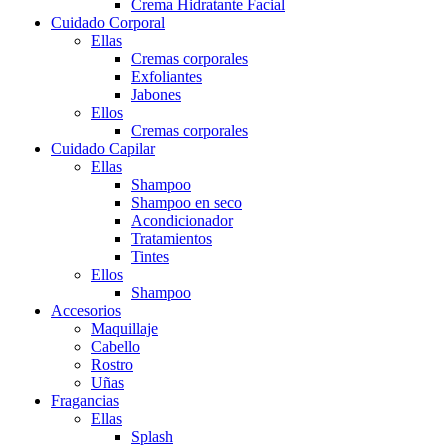
Crema Hidratante Facial
Cuidado Corporal
Ellas
Cremas corporales
Exfoliantes
Jabones
Ellos
Cremas corporales
Cuidado Capilar
Ellas
Shampoo
Shampoo en seco
Acondicionador
Tratamientos
Tintes
Ellos
Shampoo
Accesorios
Maquillaje
Cabello
Rostro
Uñas
Fragancias
Ellas
Splash