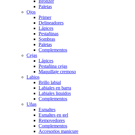
Bronzer
Paletas
Ojos
Primer
Delineadores
Lápices
Pestañinas
Sombras
Paletas
Complementos
Cejas
Lápices
Pestañina cejas
Maquillaje cremoso
Labios
Brillo labial
Labiales en barra
Labiales liquidos
Complementos
Uñas
Esmaltes
Esmaltes en gel
Removedores
Complementos
Accesorios manicure