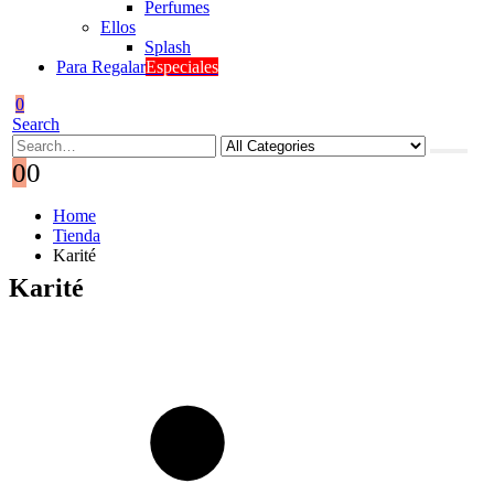
Perfumes
Ellos
Splash
Para Regalar
Especiales
0
Search
0
0
Home
Tienda
Karité
Karité