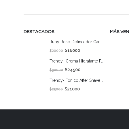
DESTACADOS
MÁS VE
Ruby Rose-Delineador Caneta Negro
$
16000
$
20000
Trendy- Crema Hidratante Facial Hombre 50 Gr
$
24500
$
30000
Trendy- Tónico After Shave Hombre 150Gr
$
21000
$
25000