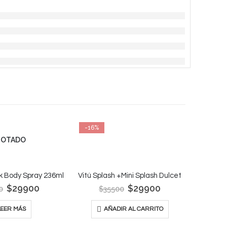
-16%
-16%
GOTADO
k Body Spray 236ml
Vitú Splash +Mini Splash Dulcet
Vitú Sp
$
29900
$
29900
0
$
35500
$
LEER MÁS
AÑADIR AL CARRITO