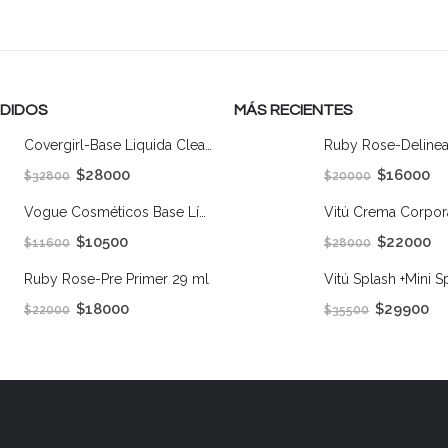
NDIDOS
MÁS RECIENTES
Covergirl-Base Liquida Clean Matte 530- Classic Beige 30ml
$
28000
$
16000
$
32800
$
20000
Vogue Cosméticos Base Líquida Mate Natural - ARENA
$
10500
$
22000
$
11600
$
28000
Ruby Rose-Pre Primer 29 ml
$
18000
$
29900
$
22000
$
35500