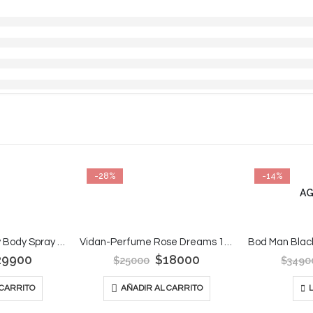
-28%
-14%
A
Bod Man Fresh Guy Body Spray 236ml
Vidan-Perfume Rose Dreams 140 Ml
Bod Man Blac
29900
$
18000
$
25000
$
3490
 CARRITO
AÑADIR AL CARRITO