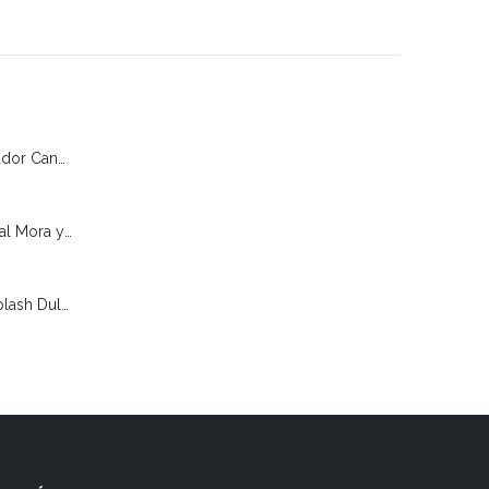
Ruby Rose-Delineador Caneta Negro
Vitú Crema Corporal Mora y Almendras 1 Litro
Vitú Splash +Mini Splash Dulcet