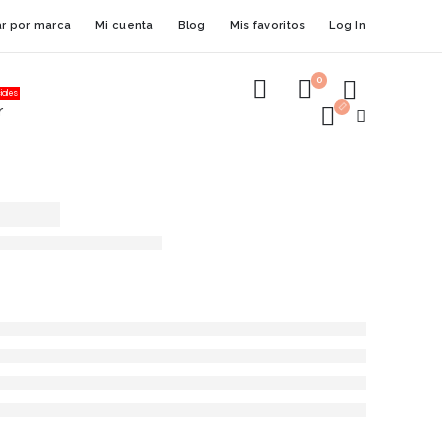
r por marca
Mi cuenta
Blog
Mis favoritos
Log In
0
iales
r