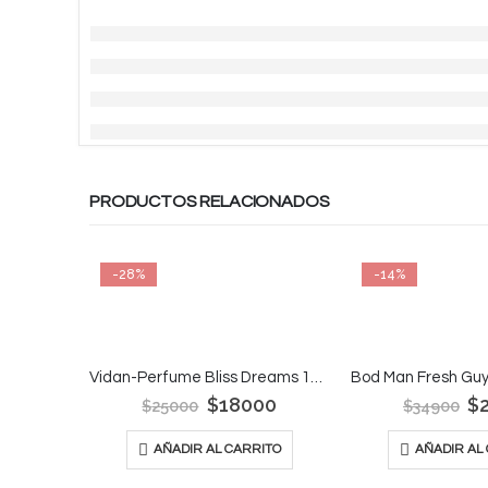
PRODUCTOS RELACIONADOS
-28%
-14%
Vidan-Perfume Bliss Dreams 140 Ml
$
18000
$
$
25000
$
34900
AÑADIR AL CARRITO
AÑADIR AL