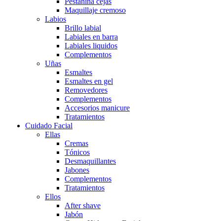
Pestañina cejas
Maquillaje cremoso
Labios
Brillo labial
Labiales en barra
Labiales liquidos
Complementos
Uñas
Esmaltes
Esmaltes en gel
Removedores
Complementos
Accesorios manicure
Tratamientos
Cuidado Facial
Ellas
Cremas
Tónicos
Desmaquillantes
Jabones
Complementos
Tratamientos
Ellos
After shave
Jabón