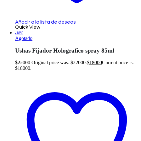
Añadir a la lista de deseos
Quick View
-18%
Agotado
Ushas Fijador Holografico spray 85ml
$
22000
Original price was: $22000.
$
18000
Current price is:
$18000.
Leer más