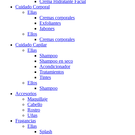
Crema Hidratante Facial
Cuidado Corporal
Ellas
Cremas corporales
Exfoliantes
Jabones
Ellos
Cremas corporales
Cuidado Capilar
Ellas
Shampoo
Shampoo en seco
Acondicionador
Tratamientos
Tintes
Ellos
Shampoo
Accesorios
Maquillaje
Cabello
Rostro
Uñas
Fragancias
Ellas
Splash