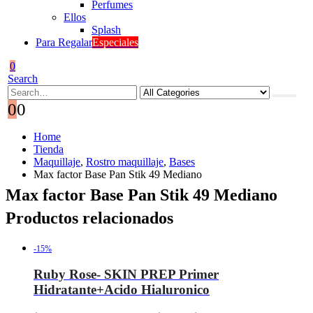
Perfumes
Ellos
Splash
Para Regalar
Especiales
0
Search
0
0
Home
Tienda
Maquillaje
,
Rostro maquillaje
,
Bases
Max factor Base Pan Stik 49 Mediano
Max factor Base Pan Stik 49 Mediano
Productos relacionados
-15%
Ruby Rose- SKIN PREP Primer
Hidratante+Acido Hialuronico