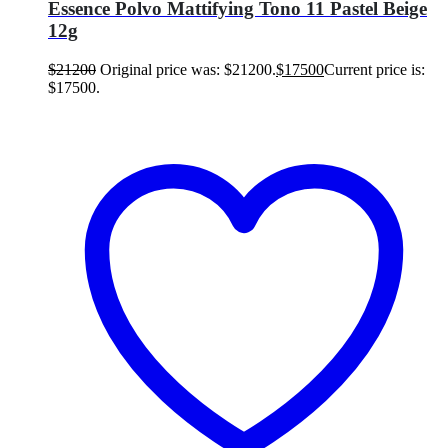
Essence Polvo Mattifying Tono 11 Pastel Beige
12g
$
21200
Original price was: $21200.
$
17500
Current price is:
$17500.
Añadir al carrito