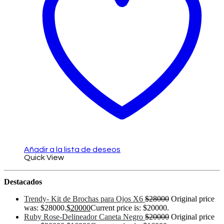
Añadir a la lista de deseos
Quick View
Destacados
Trendy- Kit de Brochas para Ojos X6
$
28000
Original price
was: $28000.
$
20000
Current price is: $20000.
Ruby Rose-Delineador Caneta Negro
$
20000
Original price