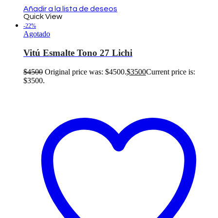
Añadir a la lista de deseos
Quick View
-22%
Agotado
Vitú Esmalte Tono 27 Lichi
$
4500
Original price was: $4500.
$
3500
Current price is:
$3500.
Leer más