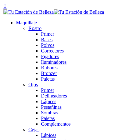
Maquillaje
Rostro
Primer
Bases
Polvos
Correctores
Fijadores
Iluminadores
Rubores
Bronzer
Paletas
Ojos
Primer
Delineadores
Lápices
Pestañinas
Sombras
Paletas
Complementos
Cejas
Lápices