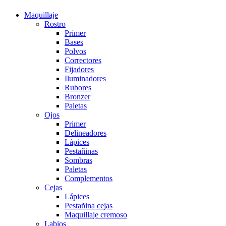
Maquillaje
Rostro
Primer
Bases
Polvos
Correctores
Fijadores
Iluminadores
Rubores
Bronzer
Paletas
Ojos
Primer
Delineadores
Lápices
Pestañinas
Sombras
Paletas
Complementos
Cejas
Lápices
Pestañina cejas
Maquillaje cremoso
Labios