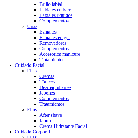
Brillo labial
Labiales en barra
Labiales liquidos
Complementos
Uñas
Esmaltes
Esmaltes en gel
Removedores
Complementos
Accesorios manicure
Tratamientos
Cuidado Facial
Ellas
Cremas
Tónicos
Desmaquillantes
Jabones
Complementos
Tratamientos
Ellos
After shave
Jabón
Crema Hidratante Facial
Cuidado Corporal
Ellas