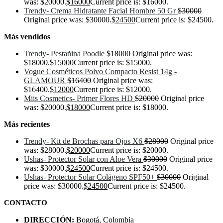
was: $20000.
$
16000
Current price is: $16000.
Trendy- Crema Hidratante Facial Hombre 50 Gr
$
30000
Original price was: $30000.
$
24500
Current price is: $24500.
Más vendidos
Trendy- Pestañina Poodle
$
18000
Original price was:
$18000.
$
15000
Current price is: $15000.
Vogue Cosméticos Polvo Compacto Resist 14g -
GLAMOUR
$
16400
Original price was:
$16400.
$
12000
Current price is: $12000.
Miis Cosmetics- Primer Flores HD
$
20000
Original price
was: $20000.
$
18000
Current price is: $18000.
Más recientes
Trendy- Kit de Brochas para Ojos X6
$
28000
Original price
was: $28000.
$
20000
Current price is: $20000.
Ushas- Protector Solar con Aloe Vera
$
30000
Original price
was: $30000.
$
24500
Current price is: $24500.
Ushas- Protector Solar Colágeno SPF50+
$
30000
Original
price was: $30000.
$
24500
Current price is: $24500.
CONTACTO
DIRECCIÓN:
Bogotá, Colombia