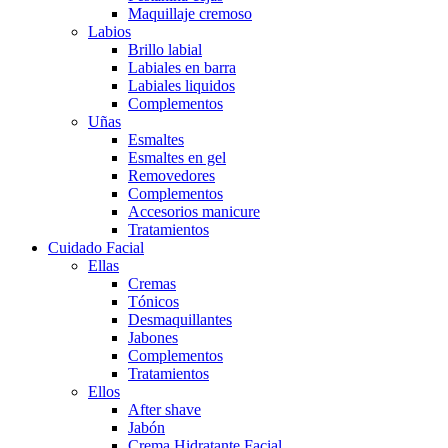
Maquillaje cremoso
Labios
Brillo labial
Labiales en barra
Labiales liquidos
Complementos
Uñas
Esmaltes
Esmaltes en gel
Removedores
Complementos
Accesorios manicure
Tratamientos
Cuidado Facial
Ellas
Cremas
Tónicos
Desmaquillantes
Jabones
Complementos
Tratamientos
Ellos
After shave
Jabón
Crema Hidratante Facial