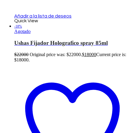
Añadir a la lista de deseos
Quick View
-18%
Agotado
Ushas Fijador Holografico spray 85ml
$
22000
Original price was: $22000.
$
18000
Current price is:
$18000.
Leer más