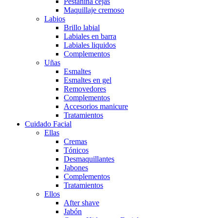
Pestañina cejas
Maquillaje cremoso
Labios
Brillo labial
Labiales en barra
Labiales liquidos
Complementos
Uñas
Esmaltes
Esmaltes en gel
Removedores
Complementos
Accesorios manicure
Tratamientos
Cuidado Facial
Ellas
Cremas
Tónicos
Desmaquillantes
Jabones
Complementos
Tratamientos
Ellos
After shave
Jabón