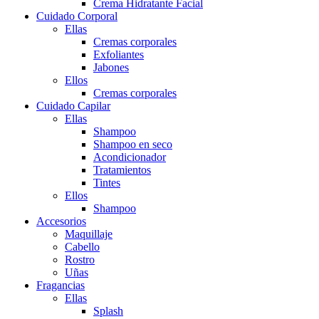
Crema Hidratante Facial
Cuidado Corporal
Ellas
Cremas corporales
Exfoliantes
Jabones
Ellos
Cremas corporales
Cuidado Capilar
Ellas
Shampoo
Shampoo en seco
Acondicionador
Tratamientos
Tintes
Ellos
Shampoo
Accesorios
Maquillaje
Cabello
Rostro
Uñas
Fragancias
Ellas
Splash