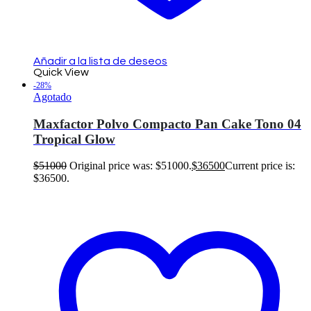
Añadir a la lista de deseos
Quick View
-28%
Agotado
Maxfactor Polvo Compacto Pan Cake Tono 04
Tropical Glow
$
51000
Original price was: $51000.
$
36500
Current price is:
$36500.
Leer más