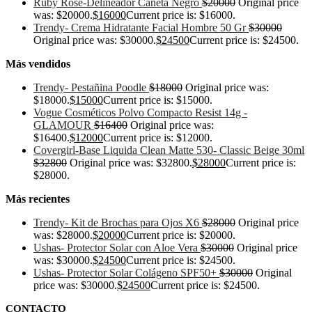
Ruby Rose-Delineador Caneta Negro
$
20000
Original price
was: $20000.
$
16000
Current price is: $16000.
Trendy- Crema Hidratante Facial Hombre 50 Gr
$
30000
Original price was: $30000.
$
24500
Current price is: $24500.
Más vendidos
Trendy- Pestañina Poodle
$
18000
Original price was:
$18000.
$
15000
Current price is: $15000.
Vogue Cosméticos Polvo Compacto Resist 14g -
GLAMOUR
$
16400
Original price was:
$16400.
$
12000
Current price is: $12000.
Covergirl-Base Liquida Clean Matte 530- Classic Beige 30ml
$
32800
Original price was: $32800.
$
28000
Current price is:
$28000.
Más recientes
Trendy- Kit de Brochas para Ojos X6
$
28000
Original price
was: $28000.
$
20000
Current price is: $20000.
Ushas- Protector Solar con Aloe Vera
$
30000
Original price
was: $30000.
$
24500
Current price is: $24500.
Ushas- Protector Solar Colágeno SPF50+
$
30000
Original
price was: $30000.
$
24500
Current price is: $24500.
CONTACTO