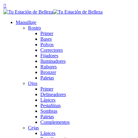
Maquillaje
Rostro
Primer
Bases
Polvos
Correctores
Fijadores
Iluminadores
Rubores
Bronzer
Paletas
Ojos
Primer
Delineadores
Lápices
Pestañinas
Sombras
Paletas
Complementos
Cejas
Lápices