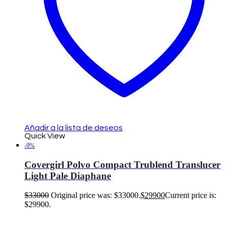
Añadir a la lista de deseos
Quick View
-9%
Covergirl Polvo Compact Trublend Translucer
Light Pale Diaphane
$
33000
Original price was: $33000.
$
29900
Current price is:
$29900.
Añadir al carrito