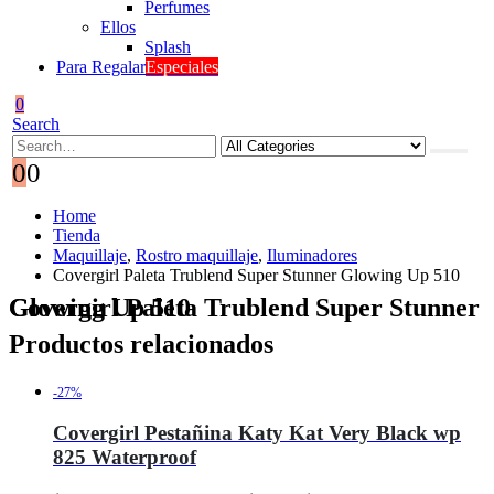
Perfumes
Ellos
Splash
Para Regalar
Especiales
0
Search
0
0
Home
Tienda
Maquillaje
,
Rostro maquillaje
,
Iluminadores
Covergirl Paleta Trublend Super Stunner Glowing Up 510
Covergirl Paleta Trublend Super Stunner Glowing Up 510
Productos relacionados
-27%
Covergirl Pestañina Katy Kat Very Black wp
825 Waterproof